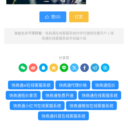
赞(
0
)
打赏

未经允许不得转载：
快商通在线客服系统伙伴代理商优惠开户
»
快
商通在线客服系统手机版介绍
分享到









快商通ai在线客服系统
快商通代理价格
快商通低价
快商通低价拿货
快商通免费开通
快商通在线客服系统
快商通小红书在线客服系统
快商通微信在线客服系统
快商通抖音在线客服系统