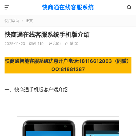
快商通在线客服系统


使用帮助
正文

快商通在线客服系统手机版介绍
2025-11-20
阅读(119)
评论(0)
赞(
0
)

快商通智能客服系统优惠开户电话:18116612803（同微）
QQ:81881287
一、快商通手机版客户端介绍