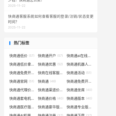
2025-11-22
快商通客服系统如何查看客服的登录/注销/状态变更
时间？
2025-11-22
热门标签
快商通低价
快商通开户
快商通ai在线客服系统
(57)
(57)
(55)
快商通低价拿货
快商通优惠
快商通机器人
(53)
(52)
(52)
快商通免费开通
快商在线客服系统
快商通活动
(52)
(52)
(51)
快商通官网
快商通
快商通免费开户
(51)
(46)
(45)
快商通代理价格
快商通渠道价格
快商通坐席
(45)
(40)
(40)
快商通套电机器人
快商通价格
快商通版本
(40)
(40)
(40)
快商通医疗版
快商通豪华版
快商通专业版
(39)
(39)
(39)
快商通AI机器人
快商通注册
快商通下载
(39)
(37)
(37)