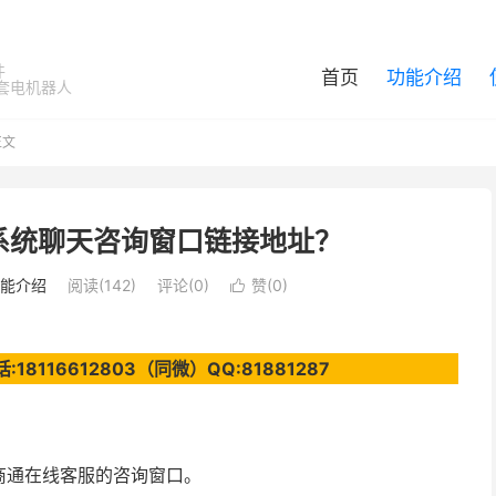
件
首页
功能介绍
套电机器人
正文
系统聊天咨询窗口链接地址？
能介绍
阅读(142)
评论(0)
赞(
0
)

116612803（同微）QQ:81881287
商通在线客服的咨询窗口。