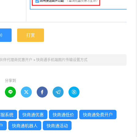
0
)
打赏
伙伴代理商优惠开户
»
快商通手机端图片传输设置方式
分享到





客服系统
快商通优惠
快商通低价
快商通免费开户
户
快商通机器人
快商通活动