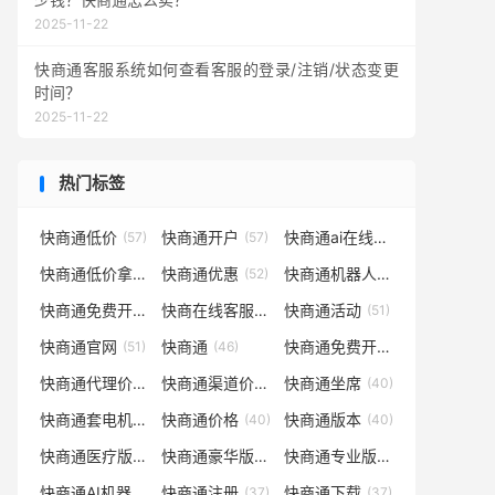
2025-11-22
快商通客服系统如何查看客服的登录/注销/状态变更
时间？
2025-11-22
热门标签
快商通低价
快商通开户
快商通ai在线客服系统
(57)
(57)
(55)
快商通低价拿货
快商通优惠
快商通机器人
(53)
(52)
(52)
快商通免费开通
快商在线客服系统
快商通活动
(52)
(52)
(51)
快商通官网
快商通
快商通免费开户
(51)
(46)
(45)
快商通代理价格
快商通渠道价格
快商通坐席
(45)
(40)
(40)
快商通套电机器人
快商通价格
快商通版本
(40)
(40)
(40)
快商通医疗版
快商通豪华版
快商通专业版
(39)
(39)
(39)
快商通AI机器人
快商通注册
快商通下载
(39)
(37)
(37)