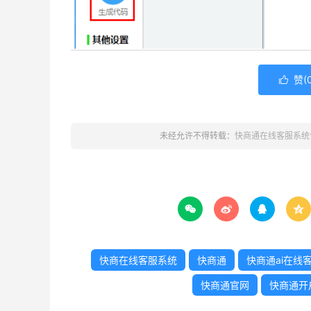
赞(

未经允许不得转载：
快商通在线客服系统




快商在线客服系统
快商通
快商通ai在线
快商通官网
快商通开