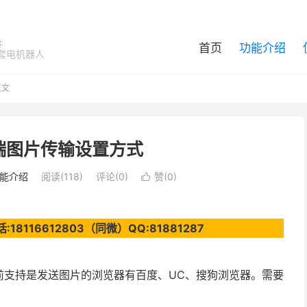
件
首页
功能介绍
套电机器人
正文
端图片传输设置方式
能介绍
阅读(118)
评论(0)
赞(
0
)

116612803（同微）QQ:81881287
前支持是发送图片的浏览器有百度、UC、搜狗浏览器。需要